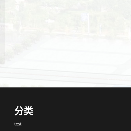
分类
test