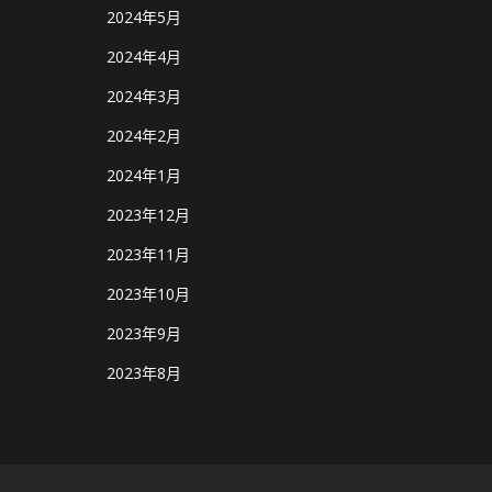
2024年5月
2024年4月
2024年3月
2024年2月
2024年1月
2023年12月
2023年11月
2023年10月
2023年9月
2023年8月