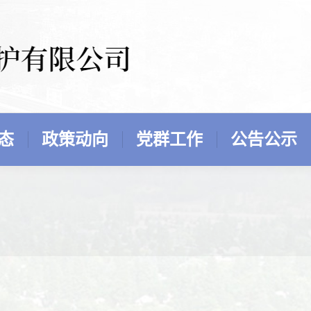
态
政策动向
党群工作
公告公示