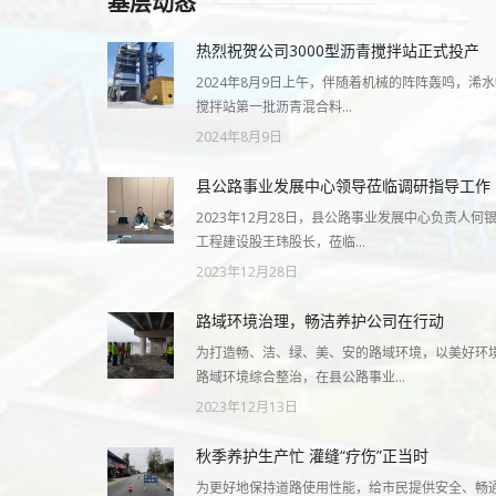
基层动态
热烈祝贺公司3000型沥青搅拌站正式投产
2024年8月9日上午，伴随着机械的阵阵轰鸣，浠
搅拌站第一批沥青混合料…
2024年8月9日
县公路事业发展中心领导莅临调研指导工作
2023年12月28日，县公路事业发展中心负责人
工程建设股王玮股长，莅临…
2023年12月28日
路域环境治理，畅洁养护公司在行动
为打造畅、洁、绿、美、安的路域环境，以美好环
路域环境综合整治，在县公路事业…
2023年12月13日
秋季养护生产忙 灌缝“疗伤”正当时
为更好地保持道路使用性能，给市民提供安全、畅