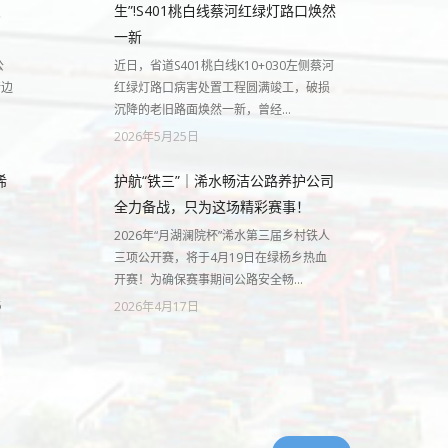
急
生”!S401桃白线蔡河红绿灯路口焕然
一新
公
近日，省道S401桃白线K10+030左侧蔡河
行边
红绿灯路口病害处置工程圆满竣工，破损
沉降的老旧路面焕然一新，曾经…
2026年5月25日
浠
护航“铁三”｜浠水畅洁公路养护公司
护
全力备战，只为这场精彩赛事！
2026年“月湖澜院杯”浠水第三届乡村铁人
三项公开赛，将于4月19日在绿杨乡热血
开赛！为确保赛事期间公路安全畅…
。
5
2026年4月17日