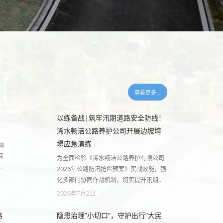
查看更多...
公
以练备战|筑牢汛期道路安全防线！
浠水畅洁公路养护公司开展边坡垮
塌应急演练
来
保
为全面检验《浠水畅洁公路养护有限公司
…
2026年公路防汛抢险预案》实战效能，强
化多部门协同作战机制，切实提升汛期…
2026年7月2日
路
隐患治理”小切口”，守护出行”大民