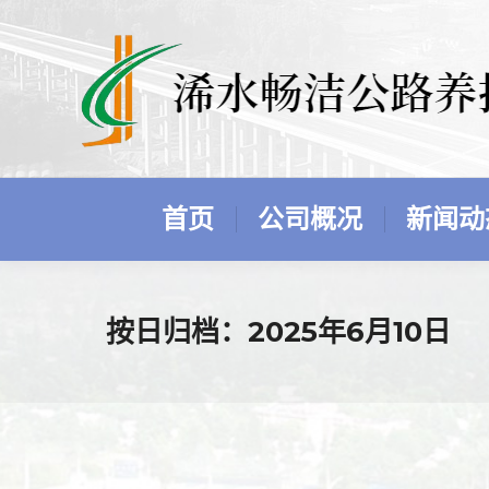
首页
公司概况
新闻动
按日归档：
2025年6月10日