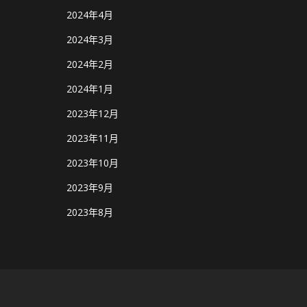
2024年4月
2024年3月
2024年2月
2024年1月
2023年12月
2023年11月
2023年10月
2023年9月
2023年8月