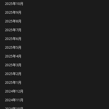
2025年10月
2025年9月
2025年8月
2025年7月
2025年6月
2025年5月
2025年4月
2025年3月
2025年2月
2025年1月
2024年12月
2024年11月
2024年10月